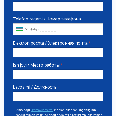
Telefon raqami / Номер телефона
*
+998
Elektron pochta / Электронная почта
*
Ish joyi / Место работы
*
Lavozimi / Должность
*
Amaldagi
Ommaviy oferta
shartlari bilan tanishganligimni
tasdiqlayman va uning shartlariga to‘liq roziligimni bildiraman