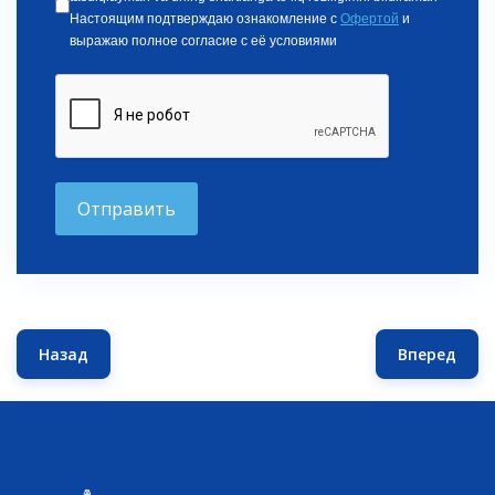
Настоящим подтверждаю ознакомление с
Офертой
и
выражаю полное согласие с её условиями
Отправить
Назад
Вперед
Предыдущий: Курс международный опыт управления
Следующ