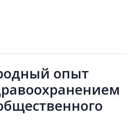
родный опыт
дравоохранением
общественного