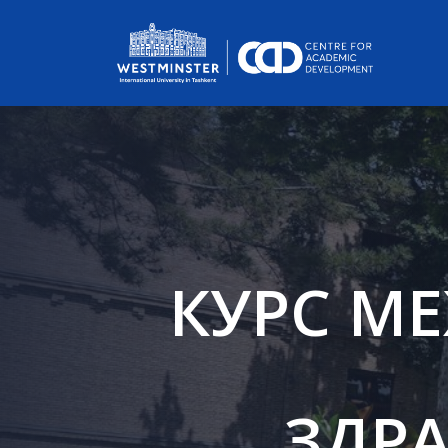
КУРС М
ЗДР